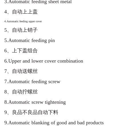
3.Automatic feeding sheet metal
4、自动上上盖
4.Automatic feeding upper cover
5、自动上销子
5.Automatic feeding pin
6、上下盖组合
6.Upper and lower cover combination
7、自动送螺丝
7.Automatic feeding screw
8、自动拧螺丝
8.Automatic screw tightening
9、良品不良品自动下料
9.Automatic blanking of good and bad products