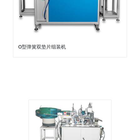
O型弹簧双垫片组装机